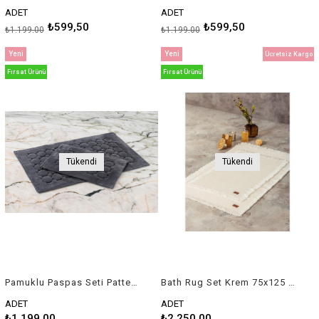
ADET
ADET
₺599,50
₺599,50
₺1.199,00
₺1.199,00
Yeni
Yeni
Ücretsiz Kargo
Ürün
Ürün
Fırsat Ürünü
Fırsat Ürünü
Tükendi
Tükendi
Pamuklu Paspas Seti Pattern Koyu Gri
Bath Rug Set Krem 75x125 60x90
ADET
ADET
₺1.199,00
₺2.250,00