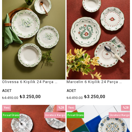
Olivessa 6 Kişilik 24 Parça Porselen Yemek Takımı
Marcelin 6 Kişilik 24 Parça Porselen Yemek Takımı
ADET
ADET
₺3.250,00
₺3.250,00
₺4.490,00
₺4.490,00
Yeni
%28
Yeni
%28
Ürün
İndirim
Ürün
İndirim
Fırsat Ürünü
Ücretsiz Kargo
Fırsat Ürünü
Ücretsiz Kargo
%28İndirim
%28İnd