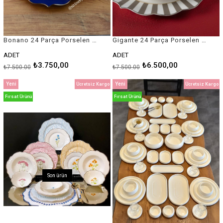
Bonano 24 Parça Porselen 6 Kişilik Yemek Takımı
Gigante 24 Parça Porselen 6 Kişilik Yemek Takımı
ADET
ADET
₺3.750,00
₺6.500,00
₺7.500,00
₺7.500,00
Yeni
Yeni
Ücretsiz Kargo
Ücretsiz Kargo
Ürün
Ürün
Fırsat Ürünü
Fırsat Ürünü
Son ürün