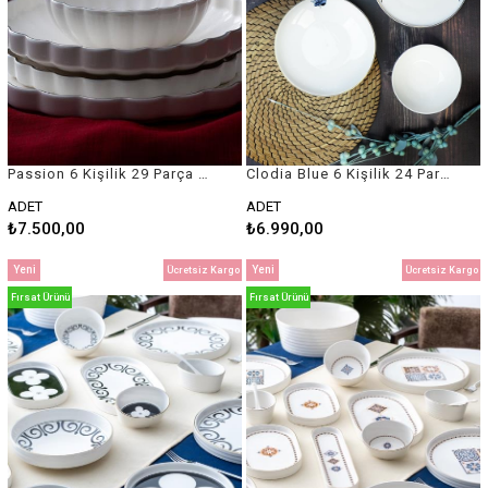
Passion 6 Kişilik 29 Parça Silver Yaldızlı Beyaz Porselen Yemek Takımı
Clodia Blue 6 Kişilik 24 Parça Porselen Yemek Takımı
ADET
ADET
₺7.500,00
₺6.990,00
Yeni
Yeni
Ücretsiz Kargo
Ücretsiz Kargo
Ürün
Ürün
Fırsat Ürünü
Fırsat Ürünü