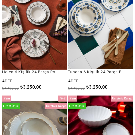
Helen 6 Kişilik 24 Parça Porselen Yemek Takımı
Tuscan 6 Kişilik 24 Parça Porselen Yemek Takımı
ADET
ADET
₺3.250,00
₺3.250,00
₺4.490,00
₺4.490,00
Yeni
%42
Yeni
Ücretsiz Kargo
Ürün
İndirim
Ürün
Fırsat Ürünü
Ücretsiz Kargo
Fırsat Ürünü
%42İndirim