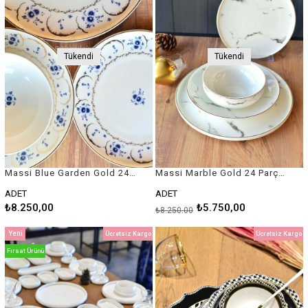
Tükendi
Tükendi
Massi Blue Garden Gold 24 Parça Porselen 6 Kişilik Yemek Takımı
Massi Marble Gold 24 Parça Porselen 6 Kişilik Yemek Takımı
ADET
ADET
₺8.250,00
₺5.750,00
₺8.250,00
Yeni
Ücretsiz Kargo
Ücretsiz Kargo
Ürün
Fırsat Ürünü