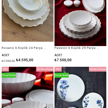
Rosario 6 Kişilik 24 Parça Porselen Yemek Takımı
Passion 6 Kişilik 29 Parça Gold Yaldızlı Beyaz Porselen Yemek Takımı
ADET
ADET
₺4.595,00
₺7.500,00
₺7.990,00
Yeni
Yeni
Ücretsiz Kargo
Ücretsiz Kargo
Ürün
Ürün
Fırsat Ürünü
Fırsat Ürünü