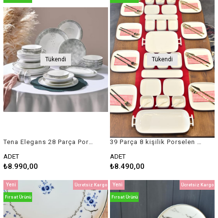
Tükendi
Tükendi
Tena Elegans 28 Parça Porselen 6 Kişilik Yemek Takımı
39 Parça 8 kişilik Porselen Kahvaltı / Yemek Seti
ADET
ADET
₺8.990,00
₺8.490,00
Yeni
Yeni
Ücretsiz Kargo
Ücretsiz Kargo
Ürün
Ürün
Fırsat Ürünü
Fırsat Ürünü