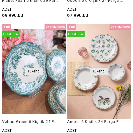
Planet Pearl 6 Kişilik 29 Parça Porselen Yemek Takımı
Osborne 6 Kişilik 24 Parça Porselen Yemek Takımı
ADET
ADET
₺9.990,00
₺7.990,00
Yeni
Yeni
Ücretsiz Kargo
Ücretsiz Kargo
Ürün
Ürün
Fırsat Ürünü
Fırsat Ürünü
Tükendi
Tükendi
Velour Green 6 Kişilik 24 Parça Porselen Yemek Takımı
Amber 6 Kişilik 24 Parça Porselen Yemek Takımı
ADET
ADET