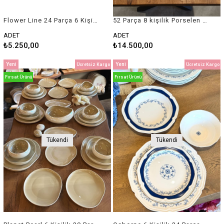
Flower Line 24 Parça 6 Kişilik Bone Porselen Yemek Takımı
52 Parça 8 kişilik Porselen Yemek / Kahvaltı Seti
ADET
ADET
₺5.250,00
₺14.500,00
Yeni
Yeni
Ücretsiz Kargo
Ücretsiz Kargo
Ürün
Ürün
Fırsat Ürünü
Fırsat Ürünü
Tükendi
Tükendi