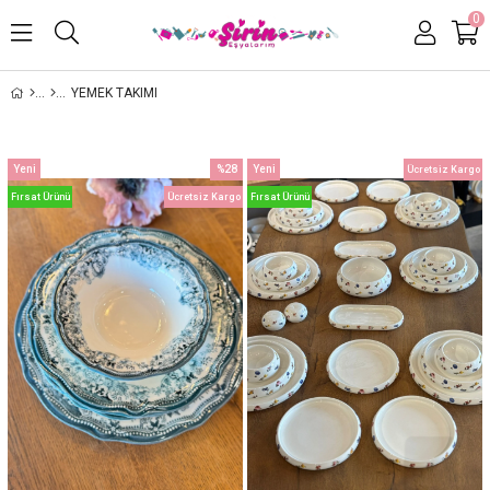
0
YEMEK TAKIMI
Yeni
%28
Yeni
Ücretsiz Kargo
Ürün
İndirim
Ürün
Fırsat Ürünü
Ücretsiz Kargo
Fırsat Ürünü
%28İndirim