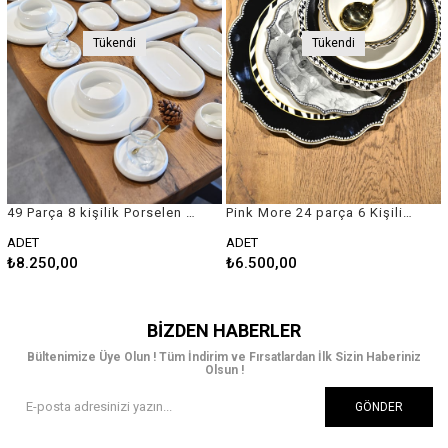
Tükendi
Tükendi
49 Parça 8 kişilik Porselen Kahvaltı / Yemek Seti
Pink More 24 parça 6 Kişilik Porselen Yemek Takımı
ADET
ADET
₺8.250,00
₺6.500,00
BIZDEN HABERLER
Bültenimize Üye Olun ! Tüm İndirim ve Fırsatlardan İlk Sizin Haberiniz
Olsun !
GÖNDER