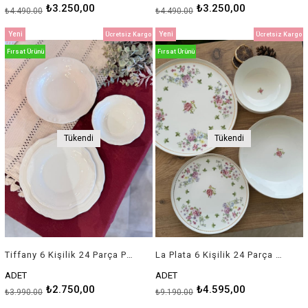
₺3.250,00
₺3.250,00
₺4.490,00
₺4.490,00
Yeni
Yeni
Ücretsiz Kargo
Ücretsiz Kargo
Ürün
Ürün
Fırsat Ürünü
Fırsat Ürünü
Tükendi
Tükendi
Tiffany 6 Kişilik 24 Parça Porselen Yemek Takımı
La Plata 6 Kişilik 24 Parça Porselen Yemek Takımı
ADET
ADET
₺2.750,00
₺4.595,00
₺3.990,00
₺9.190,00