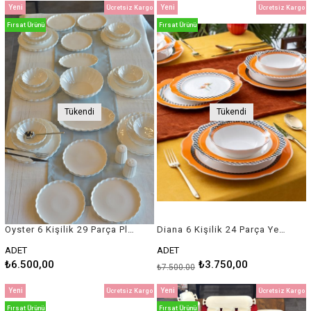
Yeni
Yeni
Ücretsiz Kargo
Ücretsiz Kargo
Ürün
Ürün
Fırsat Ürünü
Fırsat Ürünü
Tükendi
Tükendi
Oyster 6 Kişilik 29 Parça Platin Yaldızlı Beyaz Porselen Yemek Takımı
Diana 6 Kişilik 24 Parça Yemek Takımı
ADET
ADET
₺6.500,00
₺3.750,00
₺7.500,00
Yeni
Yeni
Ücretsiz Kargo
Ücretsiz Kargo
Ürün
Ürün
Fırsat Ürünü
Fırsat Ürünü