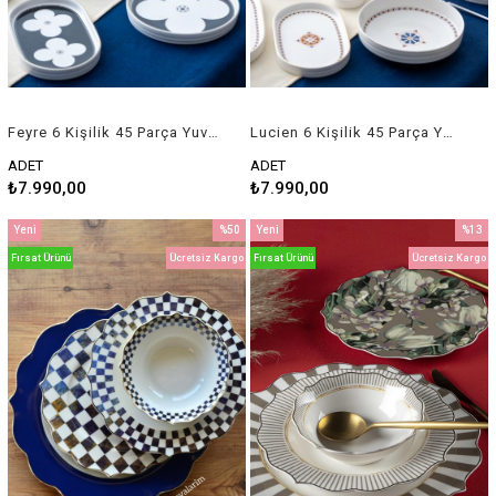
Feyre 6 Kişilik 45 Parça Yuvarlak Yemek & Kahvaltı Takımı
Lucien 6 Kişilik 45 Parça Yuvarlak Yemek & Kahvaltı Takımı
ADET
ADET
₺7.990,00
₺7.990,00
Yeni
%50
Yeni
%13
Ürün
İndirim
Ürün
İndirim
Fırsat Ürünü
Ücretsiz Kargo
Fırsat Ürünü
Ücretsiz Kargo
%50İndirim
%13İnd