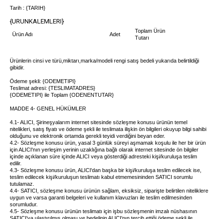
Tarih : {TARIH}
{URUNKALEMLERI}
Toplam Ürün
Ürün Adı
Adet
Tutarı
Ürünlerin cinsi ve türü,miktarı,marka/modeli rengi satış bedeli yukarıda belirtildiği
gibidir.
Ödeme şekli: {ODEMETIPI}
Teslimat adresi: {TESLIMATADRES}
{ODEMETIPI} ile Toplam {ODENENTUTAR}
MADDE 4- GENEL HÜKÜMLER
4.1- ALICI, Şirineşyalarım internet sitesinde sözleşme konusu ürünün temel
nitelikleri, satış fiyatı ve ödeme şekli ile teslimata ilişkin ön bilgileri okuyup bilgi sahibi
olduğunu ve elektronik ortamda gerekli teyidi verdiğini beyan eder.
4.2- Sözleşme konusu ürün, yasal 3 günlük süreyi aşmamak koşulu ile her bir ürün
için ALICI'nın yerleşim yerinin uzaklığına bağlı olarak internet sitesinde ön bilgiler
içinde açıklanan süre içinde ALICI veya gösterdiği adresteki kişi/kuruluşa teslim
edilir.
4.3- Sözleşme konusu ürün, ALICI'dan başka bir kişi/kuruluşa teslim edilecek ise,
teslim edilecek kişi/kuruluşun teslimatı kabul etmemesininden SATICI sorumlu
tutulamaz.
4.4- SATICI, sözleşme konusu ürünün sağlam, eksiksiz, siparişte belirtilen niteliklere
uygun ve varsa garanti belgeleri ve kullanım klavuzları ile teslim edilmesinden
sorumludur.
4.5- Sözleşme konusu ürünün teslimatı için işbu sözleşmenin imzalı nüshasının
SATICI'ya ulaştırılmış olması ve bedelinin ALICI'nın tercih ettiği ödeme şekli ile