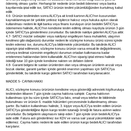
ödenmiş olması şarttır. Herhangi bir nedenle ürün bedeli ödenmez veya banka
kayıtlarında iptal edilir ise, SATICI ürünün teslimi yükümlülüğünden kurtulmuş kabul
edilir.
4.6- Ürünün tesliminden sonra ALICI'ya ait kredi kartının ALICI'nın kusurundan
kaynaklanmayan bir şekilde yetkisiz kişilerce haksız veya hukuka aykırı olarak
kullanılması nedeni ile ilgili banka veya finans kuruluşun ürün bedelini SATICI'ya
ödememesi halinde, ALICI'nın kendisine teslim edilmiş olması kaydıyla ürünün 3 gün
içinde SATICI'ya gönderilmesi zorunludur. Bu takdirde nakliye giderleri ALICI'ya aittir.
4.7- SATICI mücbir sebepler veya nakliyeyi engelleyen hava muhalefeti, ulaşımın
kesilmesi gibi olağanüstü durumlar nedeni ile sözleşme konusu ürünü süresi içinde
teslim edemez ise, durumu ALICI'ya bildirmekle yükümlüdür. Bu takdirde ALICI
siparişin iptal edilmesini, sözleşme konusu ürünün varsa emsali ile değiştirilmesini,
ve/veya teslimat süresinin engelleyici durumun ortadan kalkmasına kadar
ertelenmesi haklarından birini kullanabilir. ALICI'nın siparişi iptal etmesi halinde
ödediği tutar 10 gün içinde kendisine nakten ve defaten ödenir.
4.8- Garanti belgesi ile satılan ürünlerden olan veya olmayan ürünlerin arızalı veya
bozuk olanlar, garanti şartları içinde gerekli onarımın yapılması için SATICI'ya
gönderilebilir, bu takdirde kargo giderleri SATICI tarafından karşılanacaktır.
MADDE 5- CAYMA HAKKI
ALICI, sözleşme konusu ürürünün kendisine veya gösterdiği adresteki kişi/kuruluşa
tesliminden itibaren 7 gün içinde cayma hakkına sahiptir. Cayma hakkının
kullanılması için bu süre içinde SATICI'ya faks, email veya telefon ile bildirimde
bulunulması ve ürünün 6. madde hükümleri çercevesinde kullanılmamış olması
şarttır. Bu hakkın kullanılması halinde, 3. kişiye veya ALICI'ya teslim edilen ürünün
SATICI'ya gönderildiğine ilişkin kargo teslim tutanağı örneği ile fatura aslının iadesi
zorunludur. Bu belgelerin ulaşmasını takip eden 7 gün içinde ürün bedeli ALICI'ya
iade edilir. Fatura aslı gönderilmez ise KDV ve varsa sair yasal yükümlülükler iade
edilemez. Cayma hakkı nedeni ile iade edilen ürünün kargo bedeli ALICI tarafından
karşılanır.