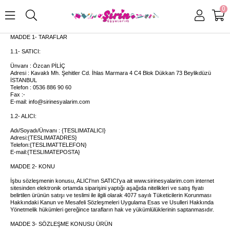
0
MADDE 1- TARAFLAR
1.1- SATICI:
Ünvanı : Özcan PİLİÇ
Adresi :
Kavaklı Mh. Şehitler Cd. İhlas Marmara 4 C4 Blok Dükkan 73 Beylikdüzü
İSTANBUL
Telefon : 0536 886 90 60
Fax :
-
E-mail:
info@sirinesyalarim.com
1.2- ALICI:
Adı/Soyadı/Ünvanı : {TESLIMATALICI}
Adresi:
{TESLIMATADRES}
Telefon:{TESLIMATTELEFON}
E-mail:{TESLIMATEPOSTA}
MADDE 2- KONU
İşbu sözleşmenin konusu, ALICI'nın SATICI'ya ait www.sirinesyalarim.com internet
sitesinden elektronik ortamda siparişini yaptığı aşağıda nitelikleri ve satış fiyatı
belirtilen ürünün satışı ve teslimi ile ilgili olarak 4077 sayılı Tüketicilerin Korunması
Hakkındaki Kanun ve Mesafeli Sözleşmeleri Uygulama Esas ve Usulleri Hakkında
Yönetmelik hükümleri gereğince tarafların hak ve yükümlülüklerinin saptanmasıdır.
MADDE 3- SÖZLEŞME KONUSU ÜRÜN