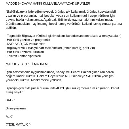
MADDE 6- CAYMA HAKKI KULLANILAMAYACAK ÜRÜNLER
Niteliği itibarıyla iade edilemeyecek ürünler, tek kullanımlık ürünler, kopyalanabilir
yazılım ve programlar, hızlı bozulan veya son kullanım tarihi geçen ürünler için
cayma hakkı kullanılamaz. Aşağıdaki ürünlerde cayma hakkının kullanılması,
ürünün ambalajının açılmamış, bozulmamış ve ürünün kullanılmamış olması şartına
bağlıdır.
-Taşınabilir Bilgisayar (Orijinal işletim sitemi kurulduktan sonra iade alınmayacaktır.)
-Her türlü yazılım ve programlar
-DVD, VCD, CD ve kasetler
-Bilgisayar ve kırtasiye sarf malzemeleri (toner, kartuş, şerit v.b)
-Hür türlü kozmetik ürünleri
-Telefon kontör siparişleri
MADDE 7- YETKİLİ MAHKEME
İşbu sözleşmenin uygulanmasında, Sanayi ve Ticaret Bakanlığınca ilan edilen
değere kadar Tüketici Hakem Heyetleri ile ALICI'nın veya SATICI'nın yerleşim
yerindeki Tüketici Mahkemeleri yetkilidir.
Siparişin gerçekleşmesi durumunda ALICI işbu sözleşmenin tüm koşullarını kabul
etmiş sayılır.
SATICI
Şirineşyalarım
ALICI
{TESLIMATALICI}