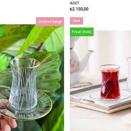
ADET
₺2.150,00
Yeni
Ücretsiz Kargo
Ürün
ü
Fırsat Ürünü