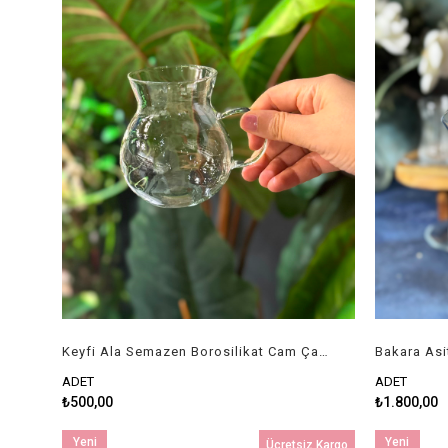
Keyfi Ala Semazen Borosilikat Cam Çay Bardak 6 Lı - 320 ML
Bakara Asit
ADET
ADET
₺500,00
₺1.800,00
Yeni
Yeni
Ücretsiz Kargo