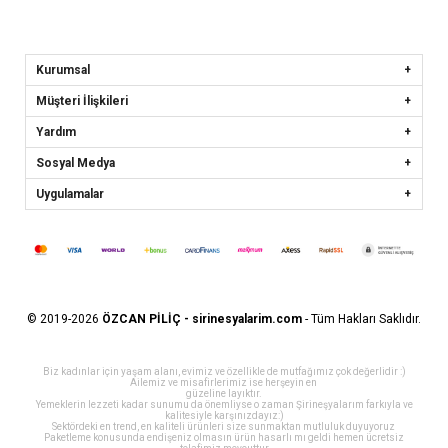
Kurumsal
Müşteri İlişkileri
Yardım
Sosyal Medya
Uygulamalar
© 2019-2026
ÖZCAN PİLİÇ - sirinesyalarim.com
- Tüm Hakları Saklıdır.
Biz kadınlar için yaşam alanı, evimiz ve özellikle de mutfağımız çok değerlidir :)
Ailemiz ve misafirlerimiz ise herşeyin en
güzeline layıktır.
Yemeklerin lezzeti kadar sunumu da önemliyse o zaman Şirineşyalarım farkıyla ve
kalitesiyle karşınızdayız:)
Sektördeki en trend, en kaliteli ürünleri size sunmaktan mutluluk duyuyoruz
Paketleme konusunda endişeniz olmasın ürün hasarlı mı geldi hemen ücretsiz